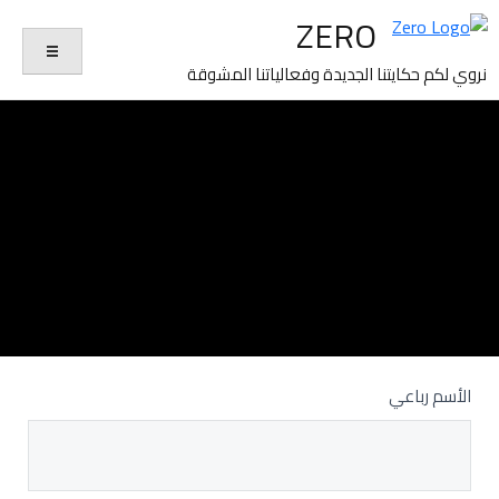
ZERO
نروي لكم حكايتنا الجديدة وفعالياتنا المشوقة
profession
الأسم رباعي
*
If you
are
Applicants
human,
leave